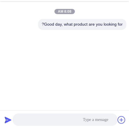
الجودة
8:08 AM
اتصل
Good day, what product are you looking for?
بنا
اطلب
اقتباس
خريطة
الموقع
AT200tap Rotap اختبار المزلق المزلق لتحليل حجم الجسيمات
PRIVACY
في مختبر الرمال السيليكية
POLICY
اختبار المزلق المزلق
2025-02-24