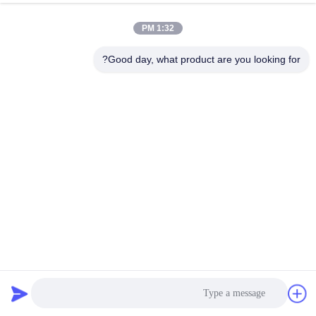
الجودة
1:32 PM
اتصل
Good day, what product are you looking for?
بنا
اطلب
اقتباس
خريطة
الموقع
PRIVACY
جهاز تحليل الاختبار عالية التردد 3000 مرة / دقيقة
POLICY
اختبار المزلق المزلق
2025-02-19