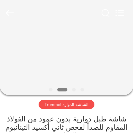
Xinxiang
AAREAL
Machine
Co.,Ltd.
All
Rights
Reserved.
المنزل
المنتجات
حولنا
جولة
في
الشاشة الدوارة Trommel
المصنع
شاشة طبل دوارية بدون عمود من الفولاذ
مراقبة
المقاوم للصدأ لفحص ثاني أكسيد التيتانيوم