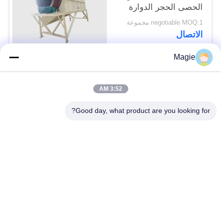
الحصى الحجر الدوارة
طبل الشاشة
negotiable MOQ:1 مجموعة
الاتصال
Magie
فئات شعبية
جميع
3:52 AM
آلة شاشة فيبرو
غربال شاشة الدوران
Good day, what product are you looking for?
شاشة عالية التردد
آلة فحص بهلوان
الشاشة الملتوية
ناقل الاهتزاز
الاهتزاز
تصنيف الهواء بشاشة
اختبار المزلق المزلق
توربو