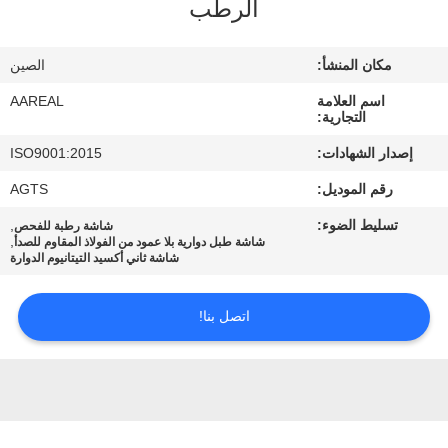
الرطب
الجودة
مكان المنشأ:
الصين
اتصل
اسم العلامة
AAREAL
بنا
التجارية:
إصدار الشهادات:
ISO9001:2015
اطلب
رقم الموديل:
AGTS
اقتباس
تسليط الضوء:
,
شاشة رطبة للفحص
,
شاشة طبل دوارية بلا عمود من الفولاذ المقاوم للصدأ
شاشة ثاني أكسيد التيتانيوم الدوارة
خريطة
الموقع
اتصل بنا!
PRIVACY
POLICY