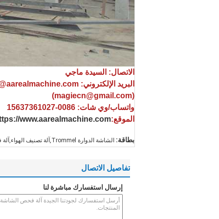
الاتصال: السيدة ماجي
البريد الإلكتروني: sale@aarealmachine.com
(magiecn@gmail.com)
واتساب/وي شات: 0086-15637361027
الموقع:
ttps://www.aarealmachine.com
بطاقة:
الشاشة الدوارة Trommel,آلة تصنيف الهواء,آلة فحص دوارية
تفاصيل الاتصال
إرسال استفسارك مباشرة لنا