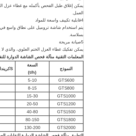
يمكن إغلاق طبل الفحص بأكمله مع غطاء عزل الختم
العمل.
4قابلية تكييف واسعة للمواد
يتم استخدام شاشة تروميل على نطاق واسع في فح
بسلاسة.
5صيانة مريحة
يمكن تفكيك غطاء العزل الختم العلوي، والذي لا 
المعلمات التقنية
من
آلة فحص الشاشة الدوارة للنفا
السعة
النموذج
S
كرين
د
ا
)
t
/h
(
5-10
GTS600
8-15
GTS800
15-30
GTS1000
20-50
GTS1200
40-80
GTS1500
80-150
GTS1800
130-200
GTS2000
التطبيق
من
آلة فحص الشاشة الدوارة للنفايات الص