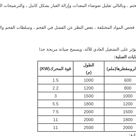
 ، وبالتالي تقليل ضوضاء المعدات وإزالة الغبار بشكل كامل ، والترشيحات الك
ص المواد المختلفة ، بغض النظر عن الفشل في الفحم ، وسلطات الفحم والعفن
يؤثر على التشغيل العادي للآلة، ويسمح صيانة مريحة جدا
يات الصلبة
:
الطول
لروم
قطرها
(
ملم
)
قوة المحرك
(
KW
)
(
م
)
1.5
1000
600
2.2
1200
800
3
1500
1000
5.5
1800
1200
7.5
2000
1500
11
2000
1800
11
2500
2000
لبة
: