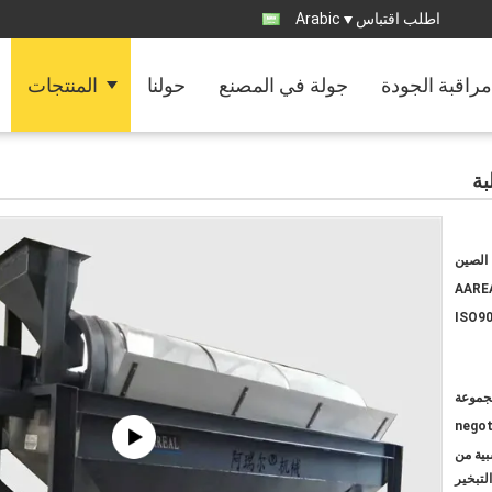
اطلب اقتباس
Arabic
مراقبة الجودة
جولة في المصنع
حولنا
المنتجات
بة
الصين
AARE
ISO90
negot
بية من
لتبخير