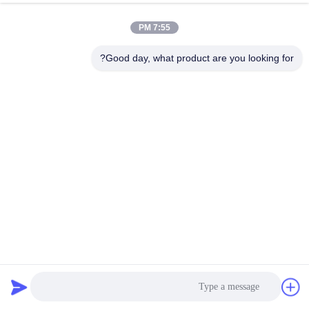
الجودة
7:55 PM
اتصل
Good day, what product are you looking for?
بنا
اطلب
اقتباس
خريطة
الموقع
PRIVACY
شاشة الاهتزاز ذات الحركة الخطية SS304 الأفقية
POLICY
الشاشة الملتوية الاهتزاز
2025-02-24