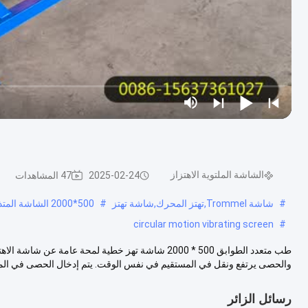
الشاشة الملتوية الاهتزاز
2025-02-24
47 المشاهدات
#
شاشة Trommel,تهتز المحرك,شاشة تهتز
#
500*2000 الشاشة المتذبذبة الخطية,الشاشة الهزازية الخطية الطبية,500*2000 شاشة اهتزاز أفقية
circular motion vibrating screen
#
طب متعدد الطوابق 500 * 2000 شاشة تهز خطية لمحة عا
والحصى يرتفع ونقل في المستقيم في نفس الوقت. يتم إدخال الحصى في الم
رسائل الزائر