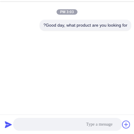
الجودة
3:03 PM
اتصل
Good day, what product are you looking for?
بنا
اطلب
اقتباس
خريطة
الموقع
نترات الأمونيوم المصفف الرقاعي المتذبذب الخطي الصوت
PRIVACY
المنخفض
POLICY
الشاشة الملتوية الاهتزاز
2025-02-24