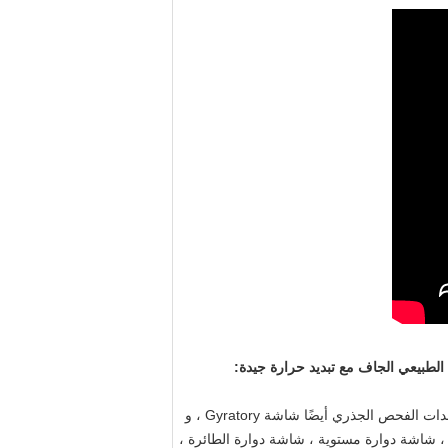
يمكن أن تصل إلى سعة فحص كبيرة وما هو أكثر من 90 ٪ من الدقة الفحص للأسمدة المركبة. وتسمى معدات الفحص الجذري أيضًا شاشة Gyratory ، و
اصل Gyratory ، sifter gyratory ، آلة فحص gyratory ، شاشة دوارة مستوية ، شاشة دوارة الطائرة ،