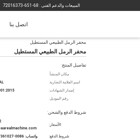
المبيعات والدعم الفنى :
86-156-37361027
اتصل بنا
محفر الرمل الطبيعي المستطيل
محفر الرمل الطبيعي المستطيل
تفاصيل المنتج:
مكان المنشأ:
اسم العلامة التجارية:
AL
إصدار الشهادات:
01:2015
رقم الموديل:
شروط الدفع والشحن:
:
الأسعار:
@aarealmachine.com
شروط الدفع:
واتساب: 0086-15637361027