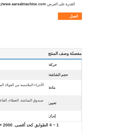
القدرة على العرض:
://www.aarealmachine.com
اتصل
مفصلة وصف المنتج
حركة:
حجم الشاشة:
الأجزاء الملامسة من الفولاذ ال
مادة:
صندوق الشاشة، الغطاء، القاعدة
تعبير:
إبراز:
1 ~ 4 الطوابق كحد أقصى. 2000 × 5000 مم 10 طن/ساعة شاشة شاشة طبيعية الرمال الطبيعية لخنق السيليكا الطبيعية الجافة مع تبديد حرارة جيدة