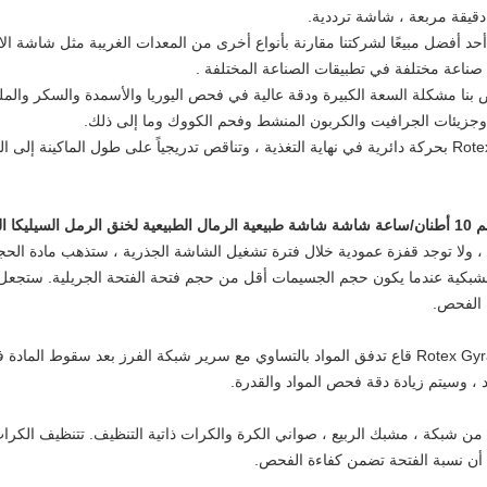
يقة مربعة ، شاشة ترددية.
Screener Gyratory الخاص بنا أحد أفضل مبيعًا لشركتنا مقارنة بأنواع أخرى من المعدات الغريبة مثل
صناعة مختلفة في تطبيقات الصناعة المختلفة .
يحل Screener Gyratory Model الخاص بنا مشكلة السعة الكبيرة ودقة عالية في فحص اليوريا والأسمدة 
وجزيئات الجرافيت والكربون المنشط وفحم الكووك وما إلى ذلك.
تبدأ الحركة المتبادلة المتبادلة لشاشة Rotex Gyratory بحركة دائرية في نهاية التغذية ، وتناقص تدريجياً ع
ري ، ولا توجد قفزة عمودية خلال فترة تشغيل الشاشة الجذرية ، ستذهب مادة ا
لشبكية عندما يكون حجم الجسيمات أقل من حجم فتحة الفتحة الجريلية. ستجعل 
 الفحص.
2. ستنشر حركة الجيروس المتبادلة لبرزان Rotex Gyratory قاع تدفق المواد بالتساوي مع سرير شبكة 
اد ، وسيتم زيادة دقة فحص المواد والقدرة.
 شبكة ، مشبك الربيع ، صواني الكرة والكرات ذاتية التنظيف. تتنظيف الكرات ا
 أن نسبة الفتحة تضمن كفاءة الفحص.