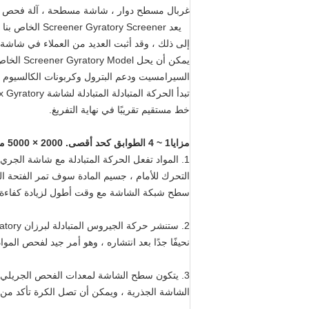
غربال مسطح دوار ، شاشة مسطحة ، آلة فحص دق
يعد  Screener
إلى ذلك ، وقد أثبت العديد من العملاء في شاشة 
يمكن أن 
السيرامسيت ودعم البترول وكربونات الكالسيوم 
خط مستقيم تقريبًا في نهاية التفريغ.
مزايا
1 ~ 4 الطوابق كحد أقصى. 2000 × 5000 مم 10 أطنان/ساعة شاشة شاشة طبيعية الرمال الطبيعية لخنق الرمل السيليكا الطبيعي الجاف مع تبديد حرارة جيدة:
1. المواد تفعل الحركة المتبادلة مع شاشة الج
التحرك للأمام ، جسيم المادة سوف تمر الفتحة ا
سطح شبكة الشاشة مع وقت أطول لزيادة كفاءة
نحيفًا جدًا بعد انتشاره ، وهو أمر جيد لفحص المو
3. يتكون سطح الشاشة لمعدات الفحص الجريلي من
الشاشة الجذرية ، ويمكن أن تصل الكرة تأكد من