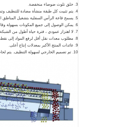
3. خلق تلوث ضوضاء منخفضة.
4. يتم تثبيت كل طبقة منشأة مضادة للتنظيف وتنظيفها وقادرة على تنظيف الشبكات أثناء النخل.
5. يسمح قاعة الرأس السفلية بتشغيل المناطق المحصورة ، مما يقلل من تكلفة البناء والصيانة.
6. يمكن الوصول إلى جميع المكونات بسهولة وقابلة للإزالة لسهولة التفكيك والتنظيف.
7. لا اهتزاز عمودي ، فترة حياة أطول من الشبكة (6 ~ 12 شهرًا).
8. مطلوب معدات نقل أقل لرفع المواد إلى نقطة التغذية.
9. عائدات المنتج الأكبر بمعدلات إنتاج أعلى.
10. تم تصميم الخارجي لسهولة التنظيف. يتم لحام المفاصل الدائمة الخارجية بشكل مستمر ، أو ملطخة بالملحمة ومليئة بالإيبوكسي.