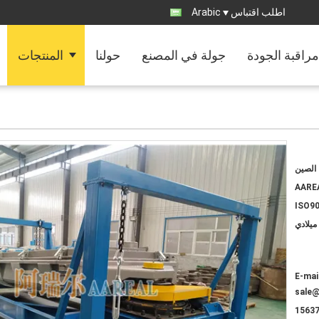
اطلب اقتباس
Arabic
مراقبة الجودة
جولة في المصنع
حولنا
المنتجات
الصين
AARE
ISO90
ميلادي
E-mail
sale