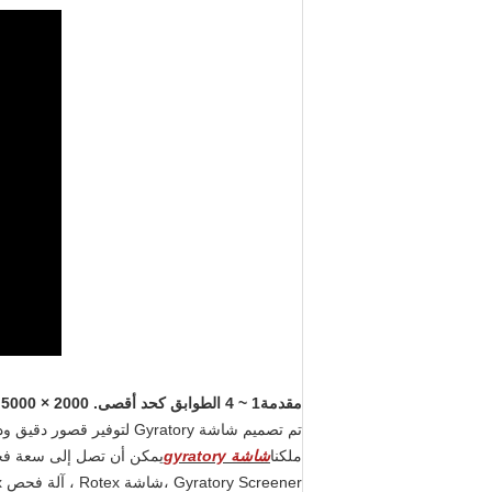
مقدمة
1 ~ 4 الطوابق كحد أقصى. 2000 × 5000 مم 10 أطنان/ساعة شاشة شاشة طبيعية الرمال الطبيعية لخنق الرمل السيليكا الطبيعي الجاف مع تبديد حرارة جيدة:
تم تصميم شاشة Gyratory لتوفير قصور دقيق ودقيق للمواد ، فهي تعتمد آلية غريب الأطوار تدفع المادة على سطح الشاشة.
ملكنا
شاشة gyratory
Gyratory Screener ،
شاشة Rotex ، آلة فحص Rotex ، فاصل Rotex ،