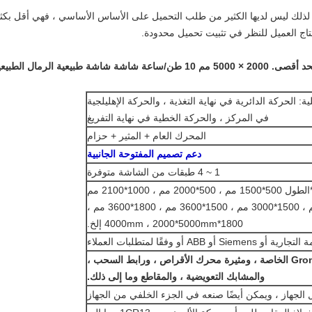
، لذلك ليس لديها الكثير من طلب التحميل على الأساس الأساسي ، فهي أقل بكثي
حتاج العميل للنظر في تثبيت تحميل محدودة.
1 ~ 4 الطوابق كحد أقصى. 2000 × 5000 مم 10 طن/ساعة شاشة شاشة طبي
ية: الحركة الدائرية في نهاية التغذية ، والحركة الإهليلجية
في المركز ، والحركة الخطية في نهاية التفريغ
المحرك العام + المثير + حزام
دعم تصميم المفتوحة الجانبية
1 ~ 4 طبقات من الشاشة متوفرة
عرض الشاشة العلوية*الطول 500*1500 مم ، 500*2000 مم ، 1000*2100 مم
، 1000*3000 مم ، 1500*3000 مم ، 1500*3600 مم ، 1800*3600 مم ،
1800*4000mm ، 2000*5000mm إلخ.
 ABB أو وفقًا لمتطلبات العملاء
يتم صنع شاشة Grommet الخاصة ، ومثيرة محرك الأقراص ، ورابط السحب ،
والمشابك التعويضية ، والمقاطع وما إلى ذلك.
الجهاز ، ويمكن أيضًا صنعه في الجزء الخلفي من الجهاز