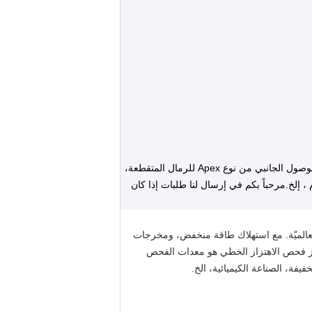
شركتنا يمكن أن تصنع مختلف معدات الفحص وفقا لمتطلبات الفحص المختلفة، مثل شاشة الدوار من نوع روتكس لمطه،عازل الوصول الجانبي من نوع Apex للرمال المتقطعة،
، إلخ.مرحباً بكم في إرسال لنا طلبات إذا كان
لعالميّة. مع استهلاك طاقة منخفض، ومخرجات
هاز فحص الاهتزاز الخطي هو معدات الفحص
فيفة، الصناعة الكيميائية، الخ.