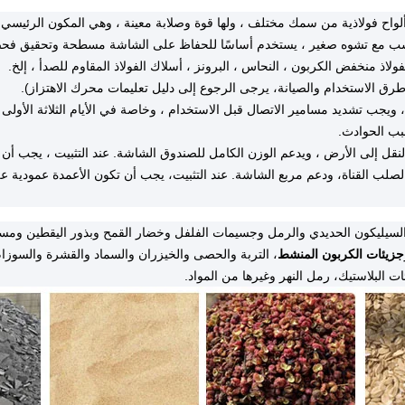
واح فولاذية من سمك مختلف ، ولها قوة وصلابة معينة ، وهي المكون الرئيسي 
خشب مع تشوه صغير ، يستخدم أساسًا للحفاظ على الشاشة مسطحة وتحقيق فح
اذ منخفض الكربون ، النحاس ، البرونز ، أسلاك الفولاذ المقاوم للصدأ ، إلخ.
رق الاستخدام والصيانة، يرجى الرجوع إلى دليل تعليمات محرك الاهتزاز).
 ويجب تشديد مسامير الاتصال قبل الاستخدام ، وخاصة في الأيام الثلاثة الأول
بب الحوادث.
 النقل إلى الأرض ، ويدعم الوزن الكامل للصندوق الشاشة. عند التثبيت ، يجب أن 
لصلب القناة، ودعم مربع الشاشة. عند التثبيت، يجب أن تكون الأعمدة عمودية عل
 السيليكون الحديدي والرمل وجسيمات الفلفل وخضار القمح وبذور اليقطين وم
جزيئات الكربون المنشط
، التربة والحصى والخيزران والسماد والقشرة والسوزام
ت البلاستيك، رمل النهر وغيرها من المواد.