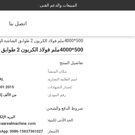
المبيعات والدعم الفنى :
اتصل بنا
500*4000ملم فولاذ الكربون 2 طوابق الشاشة الهزاز خطية
500*4000ملم فولاذ الكربون 2 طوابق الشاشة الهزاز خطية
تفاصيل المنتج:
مكان المنشأ:
اسم العلامة التجارية:
AL
إصدار الشهادات:
01:2015
رقم الموديل:
من الألف إلى
شروط الدفع والشحن:
البريد الإل
الحد الأدنى لكمية:
@aarealmachine.com
الأسعار:
App: 0086-15637361027