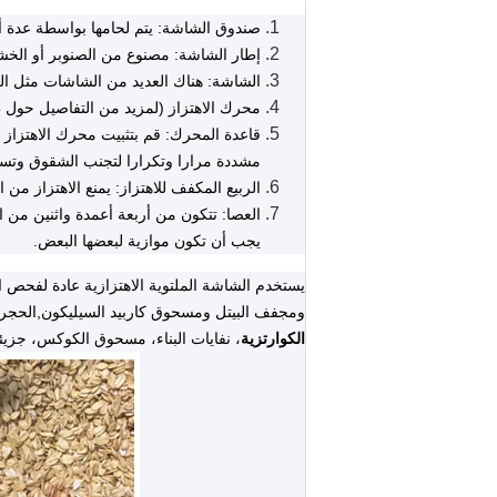
صندوق الشاشة: يتم لحامها بواسطة عدة أل
إطار الشاشة: مصنوع من الصنوبر أو ال
الشاشة: هناك العديد من الشاشات مثل الفول
محرك الاهتزاز (لمزيد من التفاصيل حول ط
قاعدة المحرك: قم بتثبيت محرك الاهتزاز ،
مشددة مرارا وتكرارا لتجنب الشقوق وتس
الربيع المكفف للاهتزاز: يمنع الاهتزاز من
العصا: تتكون من أربعة أعمدة واثنين من ا
يجب أن تكون موازية لبعضها البعض.
يستخدم الشاشة الملتوية الاهتزازية عادة لفحص
ومجفف البيتل ومسحوق كاربيد السيليكون,الحجر
الكوارتزية
، نفايات البناء، مسحوق الكوكس، جزيئا