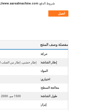
شروط الدفع:
://www.aarealmachine.com
اتصل
مفصلة وصف المنتج
حركة:
إطار الشاشة:
إطار خشبي، إطار من الصلب الك
المواد:
اختياري:
معالجة السطح:
طول الشاشة:
1500 مم، 2000 مم، 2500 مم، 3000 مم، 3500 مم، 4000 مم، 4500 مم إلخ.
إبراز: