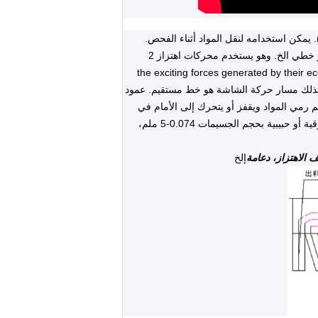
، منفصل اهتزاز مستطيل، جرس اهتزاز خطي الخ. وهو يستخدم محركات اهتزاز 2
the exciting forces generated by their eccentric blocks cancel each other ou
direction parallel to the motor axis and add up to a resultant force in the direction perpendicular to the mot، لذلك مسار حركة الشاشة هو خط مستقيم. عمود
م رمي المواد ويقفز أو يتحرك إلى الأمام في
خط مستقيم على سطح الشاشة، وبالتالي تحقيق الغرض من فحص وتصنيف المواد.وهو مناسب لفحص مواد مختلفة جافة مسحوقية أو حبيبية بحجم الجسيمات 0.074-5 ملم،
الاهتزاز، دعامة
إلخ