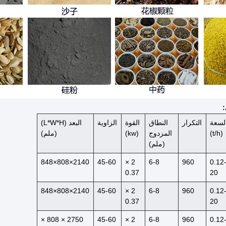
:
لسعة
التكرار
النطاق
القوة
الزاوية
البعد (L*W*H)
(t/h)
المزدوج
(kw)
(ملم)
(ملم)
2140×808×848
45-60
2 ×
6-8
960
0.12
0.37
20
2140×808×848
45-60
2 ×
6-8
960
0.12
0.37
20
2750 × 808 ×
45-60
2 ×
6-8
960
0.12