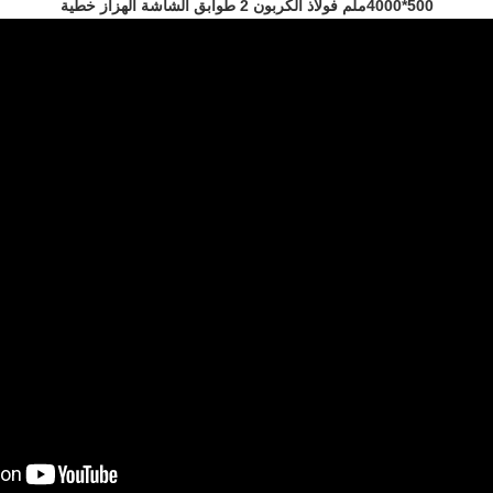
500*4000ملم فولاذ الكربون 2 طوابق الشاشة الهزاز خطية