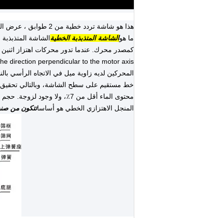
هذا هو شاشة تردد خطية من 2 طوابق ، عرض الشاشة 500 مم ، طول الشاشة 4000 مم ، مصنوع من الفولاذ الكربوني (Q235). يمكن استخدامه لنقل المواد أثناء الفحص.
ما هو
الشاشة المتذبذبة الخطية
الشاشة المتذبذبة 
المحركين لديه زاوية ميل في الاتجاه الرأسي بالن
محتوى الماء أقل من 7٪، ولا وجود لزوجة. حجم جسيمات الغذاء لا يزيد عن 10 ملم.
المنجل الاهتزازي الخطي هو أساسا
تتكون من صند