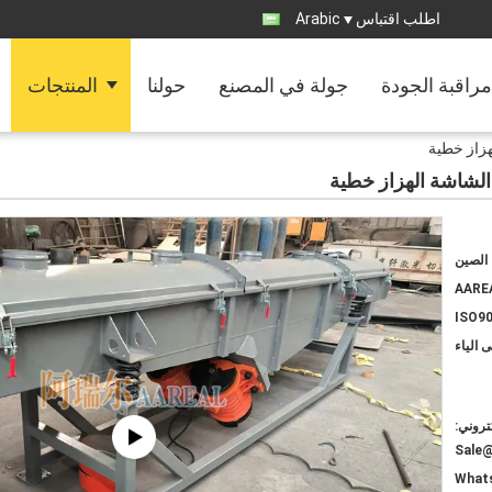
اطلب اقتباس
Arabic
مراقبة الجودة
جولة في المصنع
حولنا
المنتجات
الصين
AARE
ISO90
 الياء
كتروني:
Sale
Whats