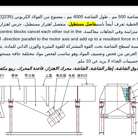
الخطية تعرف أيضاً باسم
فاصل مستطيل
كمصدر محرك. عندما تدور محركات اهتزاز اثنين متزامنة وفي اتجاهات معاكسة، t in the
or axis
سبة لسطح الشاشة.تحت القوة المشتركة للقوة المثيرة والوزن الذاتي للمادة، يت
وق الشاشة، إطار الشاشة، الشاشة، محرك الاهتزاز، قاعدة المحرك، ربيع مكفف 