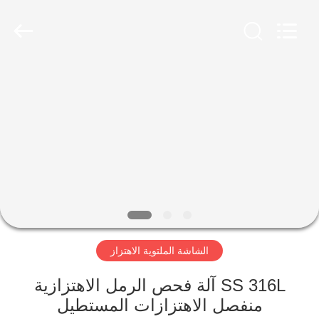
Xinxiang
AAREAL
Machine
Co.,Ltd.
All
Rights
Reserved.
المنزل
المنتجات
حولنا
جولة
في
الشاشة الملتوية الاهتزاز
المصنع
SS 316L آلة فحص الرمل الاهتزازية
مراقبة
منفصل الاهتزازات المستطيل