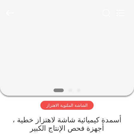
Xinxiang
AAREAL
Machine
Co.,Ltd.
All
Rights
Reserved.
المنزل
المنتجات
حولنا
جولة
في
الشاشة الملتوية الاهتزاز
المصنع
أسمدة كيميائية شاشة لاهتزاز خطية ،
مراقبة
أجهزة فحص الإنتاج الكبير