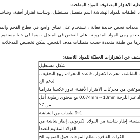
ية الاهتزاز المصفوفة للمواد المطحنة:
دد الطبقات للمواد الهشاشة اسم منفصل مستطيل، وشاشة اهتزاز أفقية، وش
 معدات فحص جديدة فعالة ، تستخدم على نطاق واسع في قطاع الفحم والمعاد
يث تم رمي المواد المفروضة على الفحص في المنجل ، بينما في خط مستقيم إل
فيرها من طبقة متعددة حسب متطلبات هدف الفحص. يمكن تخصيص المدخلات وال
شف عن الاهتزازات الخطيّة للمواد اللاصقة:
شكل مستطيل
الشاشة، محرك الاهتزاز، قاعدة المحرك، ربيع التخفيف،
الدعم الخ
وعتين من محركات الاهتزاز الأفقية، تدور عكسيا متزامنا
مناسبة لفحص المواد غير اللزجة 0.074mm ~ 10mm مع محتوى رطوبة أقل
من 7٪
1~6 طبقات من الشاشة
بية، إطار شاشة من الفولاذ الكربوني، إطار شاشة من
الفولاذ المقاوم للصدأ
الكرات القافزة، نظام الموجات فوق الصوتية الخ