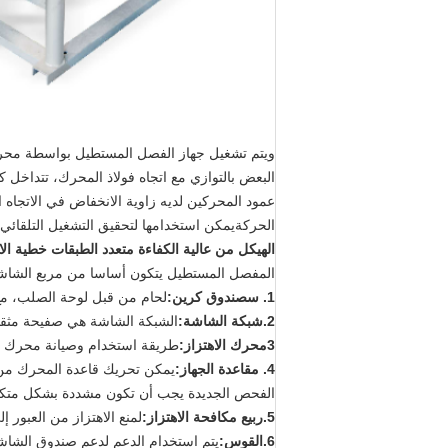
ويتم تشغيل جهاز الفصل المستطيل بواسطة محركات 
البعض بالتوازي مع اتجاه فولاذ المحرك، تتداخل 
عمود المحركين لديه زاوية الانخفاض في الاتجاه ا
الحركةيمكن استخدامها لتحقيق التشغيل التلقائي
الهيكل
من عالية الكفاءة متعدد الطبقات خطية الا
المفصل المستطيل يتكون أساسا من مربع الشاشة،
1. س
صندوق كرين:
لحام من قبل لوحة الصلب، مع 
2
.
شبكة الشاشة:
الشبكة الشاشة هي صفيحة مثقوبة
3محرك الاهتزاز:
طريقة استخدام وصيانة محرك ال
4. م
قاعدة الجهاز:
يمكن تحريك قاعدة المحرك من ن
الفحص الجديدة يجب أن تكون مشددة بشكل متكرر 
5.
ربيع مكافحة الاهتزاز:
لمنع الاهتزاز من العبور 
6
.
القوس:
يتم استخدام الدعم لدعم صندوق الشاشة