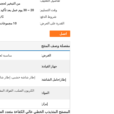
تفاصيل التغليف:
من التبخير لحج
وقت التسليم:
20 ~ 30 يوم عمل بعد تأكيد الطلب
شروط الدفع:
L/C
القدرة على العرض:
10 مجموعات شهرياً
اتصل
مفصلة وصف المنتج
الغرض:
مناسبة لع
جهاز القيادة:
إطار شاشة خشبي، إطار شاش
إطار/حامل الشاشة:
المواد:
إبراز:
المصفح المتذبذب الخطي عالي الكفاءة متعدد الط