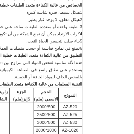
الخصائص
من عالية الكفاءة متعدد الطبقات خطية 
1هيكل بسيط، قدرة شاشة كبيرة.
2هيكل مغلق، لا يوجد غبار يطير
3. طبقة واحدة أو متعددة الطبقات متاحة على حد سواء ، يمكن تثبيت 7 طبقات على الأكثر.
4كرات الارتداد يمكن أن تمنع الشبكة من أن تكون مسدودة من خلال القفز من أعلى لأسفل.
5بناء صلب لتحسين الحياة التعب.
6تصنع في نماذج قياسية أو حسب متطلبات العملاء.
التطبيق
من عالية الكفاءة متعدد الطبقات خطية ال
هذه الآلة مناسبة لفحص المواد التي تتراوح بين 0.74mm و 10mm، محتوى الماء أقل من 7٪، ولا لزجة.
يستخدم على نطاق واسع في الصناعة الكيميائية و
،للفحص الجاف للمواد الجافة أو الحبيبية.
التقنية
المعلمات
من عالية الكفاءة متعدد الطبقات
الحجم
الجزء
زاوية
النموذج
الاسمي (ملم)
S
إيز
(ملم)
الشا
500*2000
AZ-520
500*2500
AZ-525
500*3000
AZ-530
1000*2000
AZ-1020