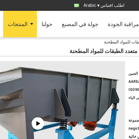
اطلب اقتباس
Arabic
مراقبة الجودة
جولة في المصنع
حولنا
المنتجات
قات للمواد المطحنة
متعدد الطبقات للمواد المطحنة
الصين
AARE
ISO90
 الياء
negot
 خالية