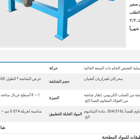
م صغير
T/T، 
ملية الفحص الخام ذات السعة العالية
حركة:
محركان اهتزازيان أفقيان
حجم الشاشة:
ة من الصلب الكربوني، إطار شاشة
1 ~ 8 أسطح غربال متا
الميزة:
من الفولاذ المقاوم للصدأ إلخ.
الكربون الصلب، الفولاذ المقاوم للصدأ 304/316L، مادة التيتانيوم
المواد القابلة للتطبيق:
الخ.
شاش
بقات للمواد المطحنة