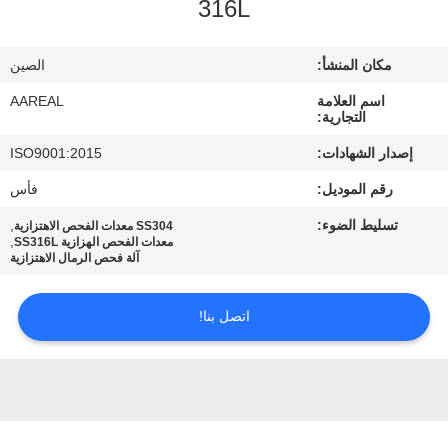
316L
الجودة
مكان المنشأ:
الصين
اتصل
اسم العلامة
AAREAL
بنا
التجارية:
إصدار الشهادات:
ISO9001:2015
اطلب
رقم الموديل:
فأس
اقتباس
تسليط الضوء:
,
SS304 معدات الفحص الاهتزازية
,
معدات الفحص الهزازية SS316L
آلة فحص الرمال الاهتزازية
خريطة
الموقع
اتصل بنا!
PRIVACY
POLICY