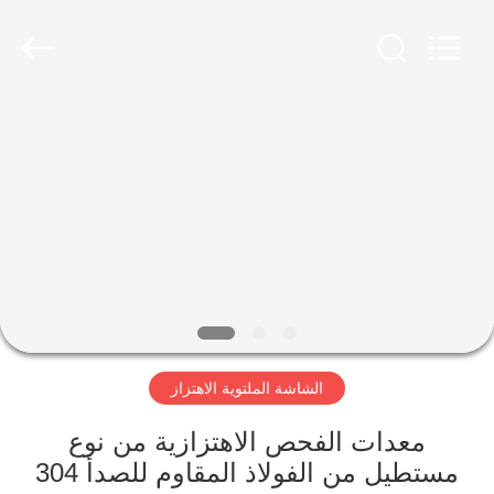
Xinxiang
AAREAL
Machine
Co.,Ltd.
All
Rights
Reserved.
المنزل
المنتجات
حولنا
جولة
في
الشاشة الملتوية الاهتزاز
المصنع
معدات الفحص الاهتزازية من نوع
مراقبة
مستطيل من الفولاذ المقاوم للصدأ 304