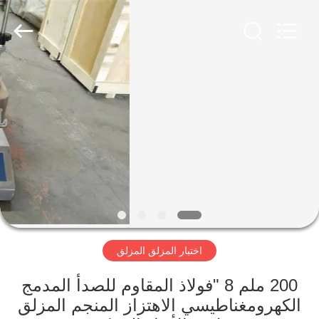
Xinxiang
AAREAL
Machine
Co.,Ltd.
All
Rights
Reserved.
المنزل
المنتجات
حولنا
جولة
في
اختبار المزلق المزلق
المصنع
200 ملم 8 "فولاذ المقاوم للصدأ المدمج
مراقبة
الكهرومغناطيسي الاهتزاز المنجم المزلق