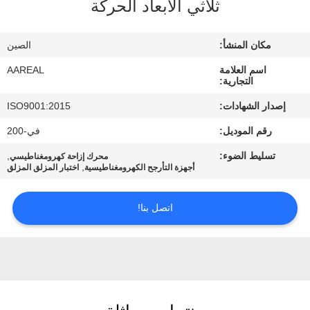
ثلاثي الأبعاد الحركة
الجودة
مكان المنشأ:
الصين
اتصل
اسم العلامة
AAREAL
بنا
التجارية:
إصدار الشهادات:
ISO9001:2015
اطلب
رقم الموديل:
في-200
اقتباس
تسليط الضوء:
,
محرك إزاحة كهرومغناطيسي
,
أجهزة التأرجح الكهرومغناطيسية
اختبار المزلق المزلق
خريطة
اتصل بنا!
الموقع
PRIVACY
POLICY