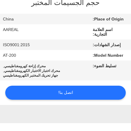
حجم الجسيمات المختبر
الجودة
China
Place of Origin:
اتصل
اسم العلامة
AAREAL
بنا
التجارية:
إصدار الشهادات:
ISO9001:2015
اطلب
AT-200
Model Number:
اقتباس
تسليط الضوء:
,
محرك إزاحة كهرومغناطيسي
,
محرك اختبار الاختبار الكهرومغناطيسي
جهاز تحريك المختبر الكهرومغناطيسي
خريطة
الموقع
اتصل بنا!
PRIVACY
POLICY