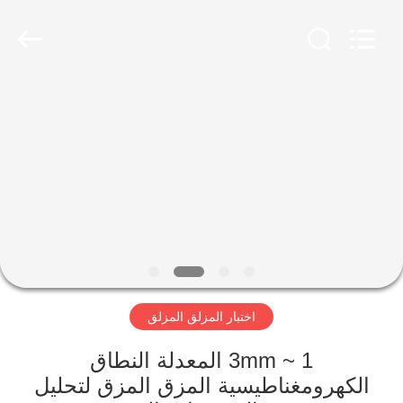
Xinxiang
AAREAL
Machine
Co.,Ltd.
All
Rights
Reserved.
المنزل
المنتجات
حولنا
جولة
في
اختبار المزلق المزلق
المصنع
1 ~ 3mm المعدلة النطاق
مراقبة
الكهرومغناطيسية المزق المزق لتحليل