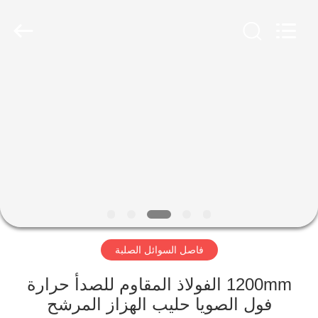
Xinxiang
AAREAL
Machine
Co.,Ltd.
All
Rights
Reserved.
المنزل
المنتجات
حولنا
جولة
في
فاصل السوائل الصلبة
المصنع
1200mm الفولاذ المقاوم للصدأ حرارة
مراقبة
فول الصويا حليب الهزاز المرشح