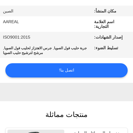
الجودة
مكان المنشأ:
الصين
اتصل
اسم العلامة
AAREAL
التجارية:
بنا
إصدار الشهادات:
ISO9001:2015
تسليط الضوء:
,
,
جربة حليب فول الصويا
جرس الاهتزاز لحليب فول الصويا
اطلب
مرشح لترشيح حليب الصويا
اقتباس
اتصل بنا!
خريطة
الموقع
PRIVACY
منتجات مماثلة
POLICY