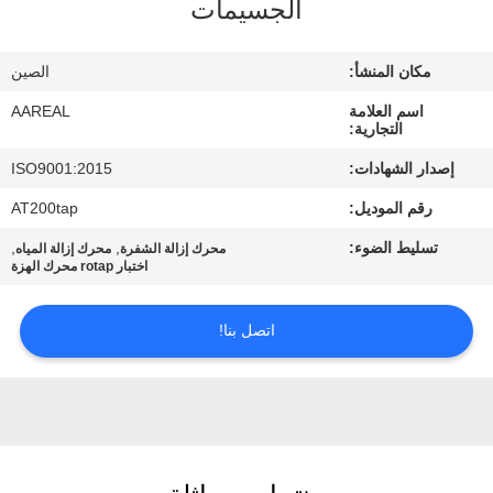
الجسيمات
الجودة
مكان المنشأ:
الصين
اتصل
اسم العلامة
AAREAL
بنا
التجارية:
إصدار الشهادات:
ISO9001:2015
اطلب
رقم الموديل:
AT200tap
اقتباس
تسليط الضوء:
,
,
محرك إزالة الشفرة
محرك إزالة المياه
اختبار rotap محرك الهزة
خريطة
اتصل بنا!
الموقع
PRIVACY
POLICY