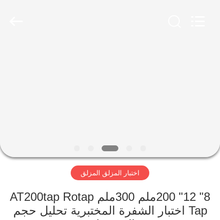
Xinxiang
AAREAL
Machine
Co.,Ltd.
All
Rights
Reserved.
المنزل
المنتجات
حولنا
جولة
في
اختبار المزلق المزلق
المصنع
8" 12" 200ملم 300ملم AT200tap Rotap
مراقبة
Tap اختبار الشفرة المختبرية تحليل حجم