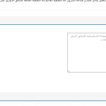
لة,فصل سائل صلب
صناعة البترول آلة التصفية العالية,آلة التصفية الفائقة للتدفق الدواري على 