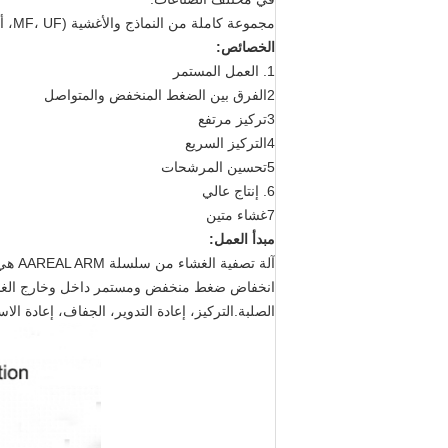
مجموعة كاملة من النماذج والأغشية (MF، UF، أو NF) يمكن أن تلبي احتياجات العملاء.
الخصائص:
1. العمل المستمر
2الفرق بين الضغط المنخفض والمتواصل
3تركيز مرتفع
4التركيز السريع
5تحسين المرشحات
6. إنتاج عالي
7غشاء متين
مبدأ العمل:
آلة 
انخفاض ضغط منخفض ومستمر داخل وخارج الغشاء، ف
الصلبة.التركيز، إعادة التدوير، الجفاف، إعادة الاس