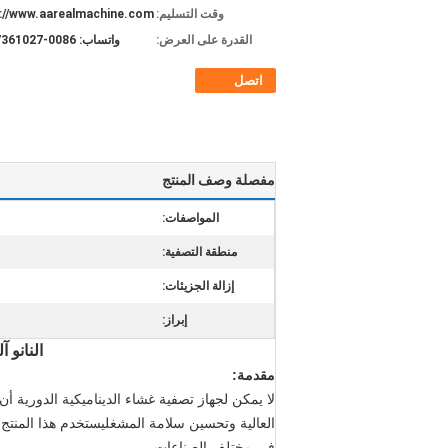
وقت التسليم:
://www.aarealmachine.com
القدرة على العرض:
واتساب: 0086-15637361027
اتصل
مفصلة وصف المنتج
المواصفات:
منطقة التصفية:
إزالة الجزيئات:
إبراز:
النانو
آل
مقدمة:
لا يمكن لجهاز تصفية غشاء الديناميكية الدورية أن
العالية وتحسين سلامة المشغليستخدم هذا المنتج 
في مختلف الصناعات.