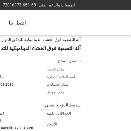
المبيعات والدعم الفنى :
86-156-37361027
اتصل بنا
آلة التصفية فوق الغشاء الديناميكية للتدفق الدوار
آلة التصفية فوق الغشاء الديناميكية للت
تفاصيل المنتج:
مكان المنشأ:
اسم العلامة التجارية:
AL
إصدار الشهادات:
01:2015
رقم الموديل:
شروط الدفع والشحن:
الحد الأدنى لكمية:
1 مجموعة
:
الأسعار:
@aarealmachine.com