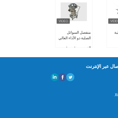
ة
منفصل السوائل
الصلبة ذو الأداء العالي
ثي
الغرض:
مناسبة لفحص
المسحوق وترشيح
وعة
الملاط مع محتوى أقل
من الشوائب
صال عبر الإنترنت
المواد:
الكربون الصلب
والفولاذ المقاوم للصدأ
ياه
(اختياري)
طبقات الشاشة:
طبقة
مقاوم
واحدة
المحرك:
محرك اهتزاز
من النوع العمودي