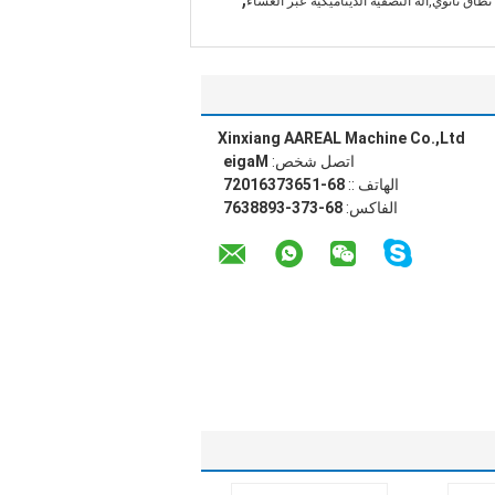
نطاق نانوي,آلة التصفية الديناميكية عبر الغشاء
Xinxiang AAREAL Machine Co.,Ltd
اتصل شخص:
Magie
الهاتف ::
86-15637361027
الفاكس:
86-373-3988367