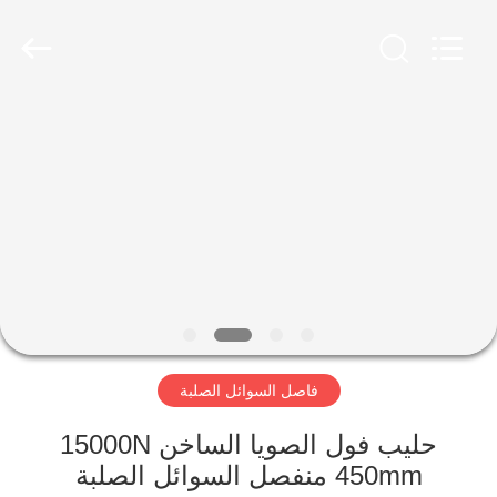
Xinxiang
AAREAL
Machine
Co.,Ltd.
All
Rights
Reserved.
المنزل
المنتجات
حولنا
جولة
في
فاصل السوائل الصلبة
المصنع
حليب فول الصويا الساخن 15000N
مراقبة
450mm منفصل السوائل الصلبة