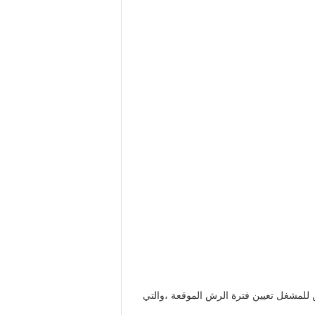
لقائي. يبلغ ضغط مياه الرش حوالي 5 كغ ومعدل تدفقها 290 لتر / ساعة. يمكن للمشغل تعيين فترة الرش الموقعة ،والتي