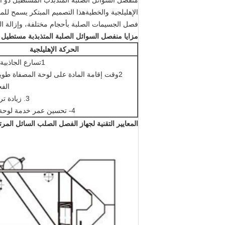
منفصل السوائل الصلبة المتذبذب المستطيل ذو ا
الإهليلجية والخطيةهذا التصميم المبتكر يسمح للمش
فصل الجسيمات الصلبة بأحجام مختلفة، وإزالة ا
مزايا منفصل السوائل الصلبة المتذبذبة مستطيل 
الحركة الإهليلجية
1تسارع الجاذبية (g) صغير
2وقت إقامة المادة على لوحة المصفاة طوي
الف
3. زيادة تركيز المواد
4- تحسين عمر خدمة لوحة المصفاة.
المعايير التقنية لجهاز الفصل الصلب السائل المر