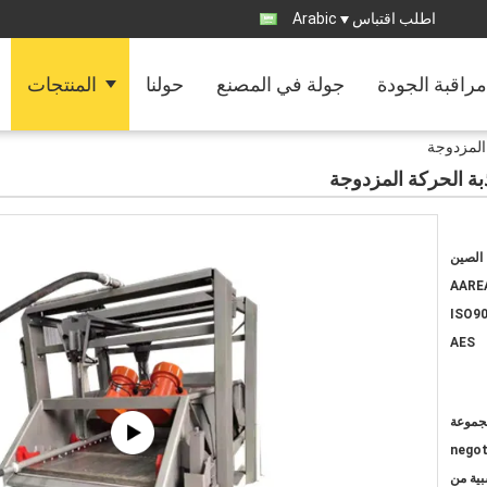
اطلب اقتباس
Arabic
مراقبة الجودة
جولة في المصنع
حولنا
المنتجات
 المزدوجة
بة الحركة المزدوجة
الصين
AARE
ISO90
AES
negot
بية من