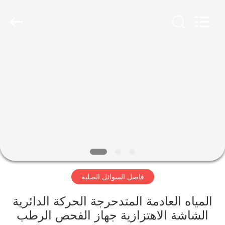
Xinxiang
AAREAL
Machine
Co.,Ltd.
All
Rights
Reserved.
المنزل
المنتجات
حولنا
جولة
في
فاصل السوائل الصلبة
المصنع
المياه العادمة المتدحرجة الحركة الدائرية
مراقبة
الشاشة الاهتزازية جهاز الفحص الرطب