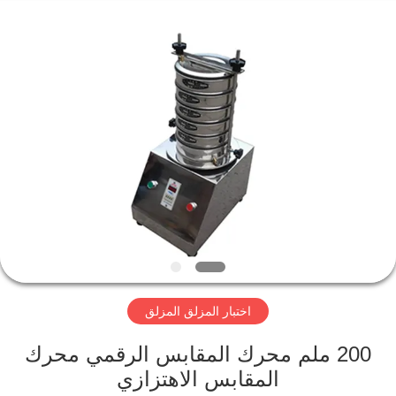
Xinxiang
AAREAL
Machine
Co.,Ltd.
All
Rights
Reserved.
المنزل
المنتجات
حولنا
جولة
في
اختبار المزلق المزلق
المصنع
200 ملم محرك المقابس الرقمي محرك
مراقبة
المقابس الاهتزازي