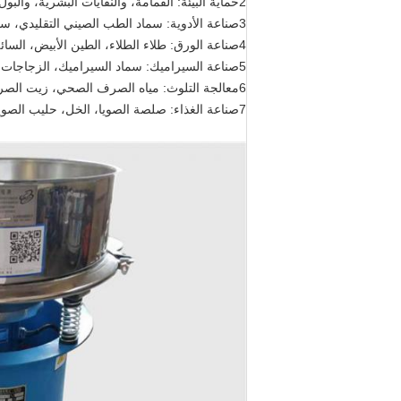
2حماية البيئة: القمامة، والنفايات البشرية، والبول، والنفايات الزيتية، ومياه النفايات الغذائية، ومعالجة مياه النفايات، الخ
3صناعة الأدوية: سماد الطب الصيني التقليدي، سماد الطب الغربي، وسطاء الأدوية، الخ
4صناعة الورق: طلاء الطلاء، الطين الأبيض، السائل الأسود والأبيض، سائل النفايات، سائل تصنيع الورق، إعادة تدوير مياه الصرف الصحي، الخ
5صناعة السيراميك: سماد السيراميك، الزجاجات السيراميكية، الخ
6معالجة التلوث: مياه الصرف الصحي، زيت الصرف الصحي، بول تجفيف الخنازير، صبغ وتشطيب مياه الصرف الصحي، الخ.
7صناعة الغذاء: صلصة الصويا، الخل، حليب الصويا، عصير الفاكهة، عصير الأناناس، نبيذ الأرز، نبيذ الأرز، حبوب الفول، محلول الخميرة، المشروبات، الخ