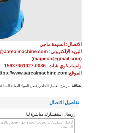
الاتصال: السيدة ماجي
البريد الإلكتروني: sale@aarealmachine.com
(magiecn@gmail.com)
واتساب/وي شات: 0086-15637361027
الموقع:
ttps://www.aarealmachine.com
بطاقة:
مرشح الغسل الخلفي,فصل المواد الصلبة السائ
تفاصيل الاتصال
إرسال استفسارك مباشرة لنا