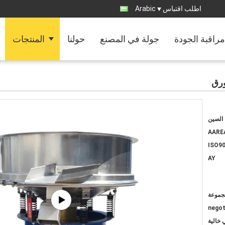
اطلب اقتباس
Arabic
مراقبة الجودة
جولة في المصنع
حولنا
المنتجات
ورق
الصين
AARE
ISO90
AY
negot
 خالية