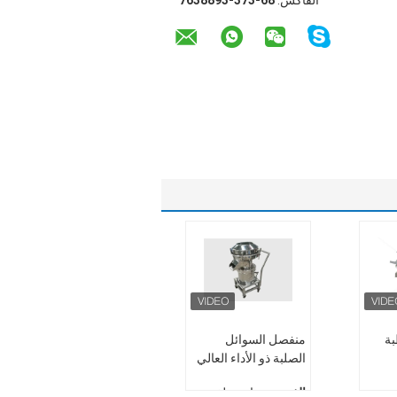
الفاكس:
86-373-3988367
ة
منفصل السوائل
الصلبة ذو الأداء العالي
ثي
الغرض:
مناسبة لفحص