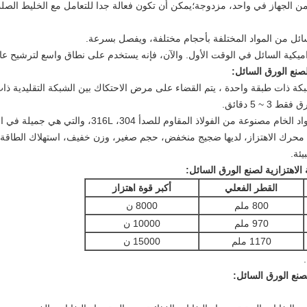
من الجهاز في واحد، مزدوجة؛يمكن أن تكون فعالة جدا للتعامل مع الخليط ال
صنع الورق السائل
:
شبكة ذات طبقة واحدة ، يتم القضاء على مرض الاحتكاك بين الشبكة التقليدية ذات 
 5 دقائق.
وولونغ محرك الاهتزاز، لديها ضجيج منخفض، حجم صغير، وزن خفيف، استهلاك الطاق
ئة.
لاهتزازية لصنع الورق السائل
:
القطر الفعلي
أكبر قوة اهتزاز
800 ملم
8000 ن
970 ملم
10000 ن
1170 ملم
15000 ن
صنع الورق السائل
: