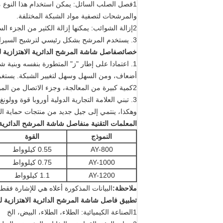
1فصل الصلب السائل: يمكن استخدام هذا النوع 
والمرشحات لتصفية مواد الشبكة المختلفة.
2إزالة الشوائب: يمكنها إزالة الكثير من الجزء السائل من المواد المختلفة بأحجام مختلفة، ويفصل بسرعة.
3. يستخدم المرشح بشكل رئيسي لترشيح السيراميكية السائل في الوقت الأول. والآن، فإنه يستخدم على نطاق واسع لترشيح عالية الانتاجية.
خصائص
فاصل شاشة المرشح الدائرية الاهتزازية ل
1. اعتمادا على إطار "ز" المتطورة بنفسه وبنية 
أضعاف، ومن السهل وسهل لتغيير الشبكة. يستغرق فقط 3 ~
2كمية كبيرة من المعالجة، وجزء الاتصال من المواد الخام مصنوعة من الفولاذ المقاوم للصدأ 304، 316L، والتي هي جميلة في الشكل.
3. تبني العلامة التجارية الدولية أوروبا قوة 
وهكذا، ينتمي إلى جيل جديد من منتجات حماية البي
المعلمات التقنية
من
فاصل شاشة المرشح الدائرية ا
النموذج
القوة
AY-800
0.55 كيلوواط
AY-1000
0.75 كيلوواط
AY-1200
1.1 كيلوواط
ملاحظة:
البيانات المذكورة أعلاه هي للإشارة فقط.
تطبيق
فاصل شاشة المرشح الدائرية الاهتزازية ل
1الصناعة الكيميائية: الطلاء، الطلاء، البيض، الخ