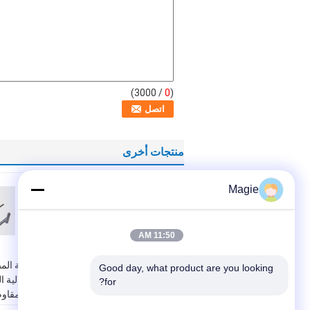
/ 3000)
0
(
منتجات أخرى
Magie
11:50 AM
منفصل السوائل
آلة الم
Good day, what product are you looking 
الصلبة من الألومنيوم
عالية ال
for?
الفضة مع تصميم
المقاوم
مدخل الحافة المرتفع
للزجاج