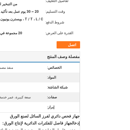
تفاصيل التغليف:
من التبخير ل
وقت التسليم:
20 ~ 30 يوم عمل بعد تأكيد الطلب
T / T ، L / C ، ويسترن يون
شروط الدفع:
القدرة على العرض:
20 مجموعة في الشهر
اتصل
مفصلة وصف المنتج
الخصائص:
منفذ مصمم
المواد:
شبكة الشاشة:
صفات:
سعة كبيرة، عمر خدمة
إبراز:
جهاز فحص دائري لفرز السائل لصنع الورق
إدخال
جهاز فاصل للفلترات الدائرية لإنتاج الورق: