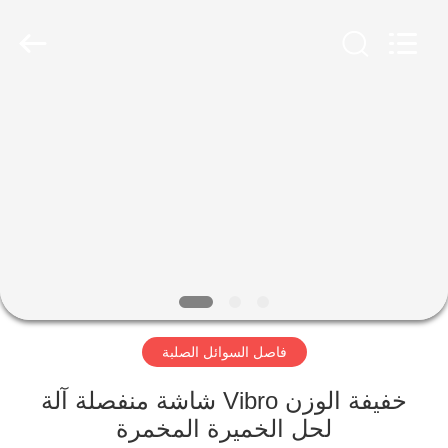
Xinxiang
AAREAL
Machine
Co.,Ltd.
All
Rights
Reserved.
المنزل
المنتجات
حولنا
جولة
في
فاصل السوائل الصلبة
المصنع
خفيفة الوزن Vibro شاشة منفصلة آلة
مراقبة
لحل الخميرة المخمرة