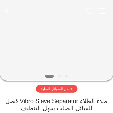
Xinxiang
AAREAL
Machine
Co.,Ltd.
All
Rights
Reserved.
المنزل
المنتجات
حولنا
جولة
في
فاصل السوائل الصلبة
المصنع
طلاء الطلاء Vibro Sieve Separator فصل
مراقبة
السائل الصلب سهل التنظيف