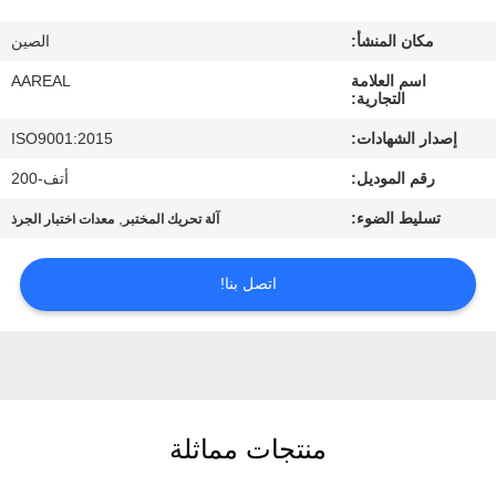
الجودة
مكان المنشأ:
الصين
اتصل
اسم العلامة
AAREAL
التجارية:
بنا
إصدار الشهادات:
ISO9001:2015
رقم الموديل:
أتف-200
اطلب
تسليط الضوء:
,
آلة تحريك المختبر
معدات اختبار الجرذ
اقتباس
اتصل بنا!
خريطة
الموقع
PRIVACY
POLICY
منتجات مماثلة