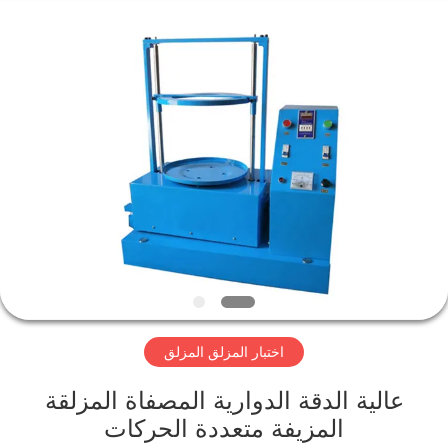
Xinxiang
AAREAL
Machine
Co.,Ltd.
All
Rights
Reserved.
المنزل
المنتجات
حولنا
جولة
في
اختبار المزلق المزلق
المصنع
عالية الدقة الدوارية المصفاة المزلقة
مراقبة
المزيفة متعددة الحركات