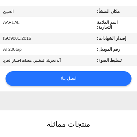
الجودة
مكان المنشأ:
الصين
اتصل
اسم العلامة
AAREAL
التجارية:
بنا
إصدار الشهادات:
ISO9001:2015
رقم الموديل:
AT200tap
اطلب
تسليط الضوء:
,
آلة تحريك المختبر
معدات اختبار الجرذ
اقتباس
اتصل بنا!
خريطة
الموقع
PRIVACY
POLICY
منتجات مماثلة