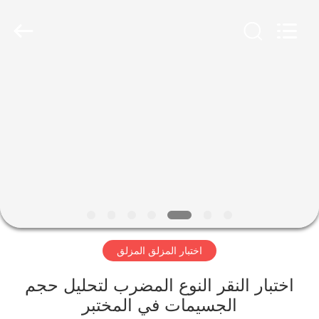
Xinxiang
AAREAL
Machine
Co.,Ltd.
All
Rights
Reserved.
المنزل
المنتجات
حولنا
جولة
في
اختبار المزلق المزلق
المصنع
اختبار النقر النوع المضرب لتحليل حجم
مراقبة
الجسيمات في المختبر