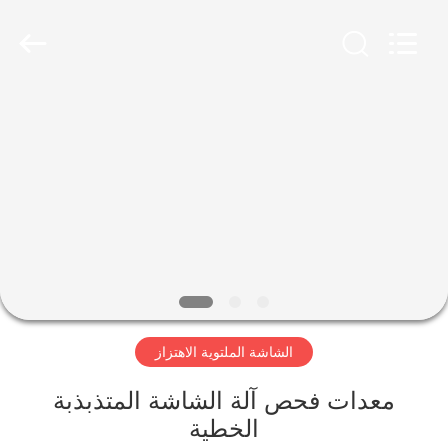
Xinxiang
AAREAL
Machine
Co.,Ltd.
All
Rights
Reserved.
المنزل
المنتجات
حولنا
جولة
في
الشاشة الملتوية الاهتزاز
المصنع
معدات فحص آلة الشاشة المتذبذبة
مراقبة
الخطية