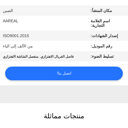
الجودة
مكان المنشأ:
الصين
اتصل
اسم العلامة
AAREAL
التجارية:
بنا
إصدار الشهادات:
ISO9001:2015
رقم الموديل:
من الألف إلى الياء
اطلب
تسليط الضوء:
,
فاصل الغربال الاهتزازي
منفصل الشاشة الاهتزازي
اقتباس
اتصل بنا!
خريطة
الموقع
PRIVACY
POLICY
منتجات مماثلة